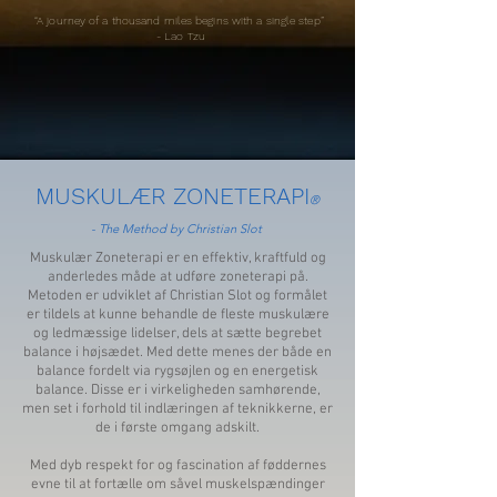
“A journey of a thousand miles begins with a single step”
- Lao Tzu
MUSKULÆR ZONETERAPI
®
- The Method by Christian Slot
Muskulær Zoneterapi er en effektiv, kraftfuld og
anderledes måde at udføre zoneterapi på.
Metoden er udviklet af Christian Slot og formålet
er tildels at kunne behandle de fleste muskulære
og ledmæssige lidelser, dels at sætte begrebet
balance i højsædet. Med dette menes der både en
balance fordelt via rygsøjlen og en energetisk
balance. Disse er i virkeligheden samhørende,
men set i forhold til indlæringen af teknikkerne, er
de i første omgang adskilt.
Med dyb respekt for og fascination af føddernes
evne til at fortælle om såvel muskelspændinger