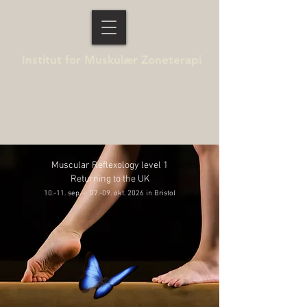
Institut for Muskulær Zoneterapi
Muscular Reflexology level 1
Returning to the UK
10.-11. sep. - 07.-09. okt. 2026 in Bristol