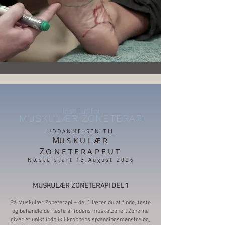
Institut for
MUSKULÆR ZONETERAPI
UDDANNELSEN TIL
M
USKULÆR
Z
ONETERAPEUT
Næste star
t 13.August 2026
MUSKULÆR ZONETERAPI DEL 1
På Muskulær Zoneterapi – del 1 lærer du at finde, teste
og behandle de fleste af fodens muskelzoner. Zonerne
giver et unikt indblik i kroppens spændingsmønstre og,