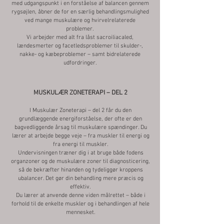
med udgangspunkt i en forståelse af balancen gennem
rygsøjlen, åbner de for en særlig behandlingsmulighed
ved mange muskulære og hvirvelrelaterede
problemer.
Vi arbejder med alt fra låst sacroiliacaled,
lændesmerter og facetledsproblemer til skulder-,
nakke- og kæbeproblemer – samt bidrelaterede
udfordringer.
MUSKULÆR ZONETERAPI – DEL 2
I Muskulær Zoneterapi – del 2 får du den
grundlæggende energiforståelse, der ofte er den
bagvedliggende årsag til muskulære spændinger. Du
lærer at arbejde begge veje – fra muskler til energi og
fra energi til muskler.
Undervisningen træner dig i at bruge både fodens
organzoner og de muskulære zoner til diagnosticering,
så de bekræfter hinanden og tydeliggør kroppens
ubalancer. Det gør din behandling mere præcis og
effektiv.
Du lærer at anvende denne viden målrettet – både i
forhold til de enkelte muskler og i behandlingen af hele
mennesket.