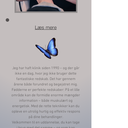
Læs mere
Jeg har haft klinik siden 1990 – og der går
ikke en dag, hvor jeg ikke bruger dette
fantastiske redskab. Det har gennem
årene både forundret og begejstret mig.
Fødderne er perfekte redskaber: På et lille
område kan de formidle enorme mængder
information – både muskulært og
energetisk. Med de rette teknikker kan du
opleve en utrolig hurtig og effektiv respons
på dine behandlinger.
Velkommen til en uddannelse, du kan tage